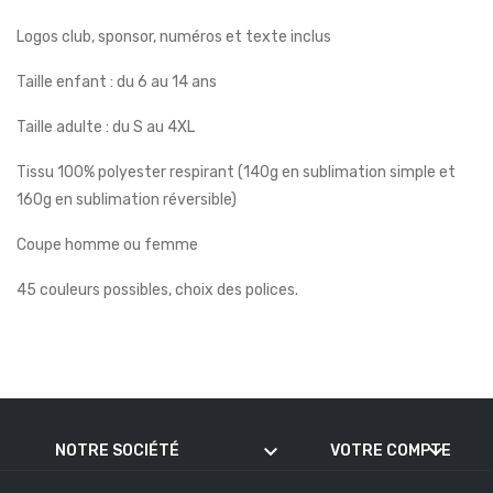
Logos club, sponsor, numéros et texte inclus
Taille enfant : du 6 au 14 ans
Taille adulte : du S au 4XL
Tissu 100% polyester respirant (140g en sublimation simple et
160g en sublimation réversible)
Coupe homme ou femme
45 couleurs possibles, choix des polices.
keyboard_arrow_down
keyboard_arrow_down
NOTRE SOCIÉTÉ
VOTRE COMPTE