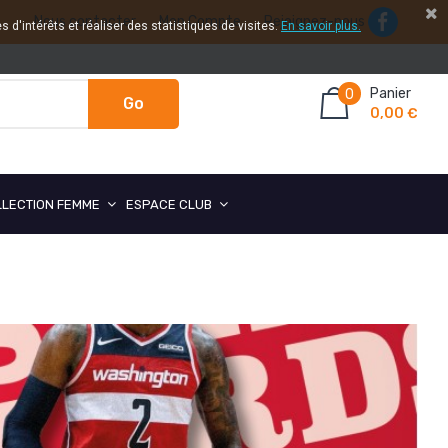
Nous contacter
Mon Compte
Rejoignez-nous
 d'intérêts et réaliser des statistiques de visites.
En savoir plus.
Panier
0
Go
0,00 €
LLECTION FEMME
ESPACE CLUB