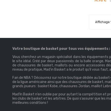
14,98 €
Affichage 1
Votre boutique de basket pour tous vos équipements : c
Vous cherchez un magasin spécialisé dans les équipements po
le site idéal. Créé par deux passionnés de la balle orange, M
de chaussures de basket, maillots ou encore accessoires déd
niveau de pratique, Mad’in Basket a le produit qu’il vous faut, 
Fan de NBA ? Découvrez sur notre boutique dédiée au basket-ba
de la ligue américaine ainsi que des chaussures de basket, mai
grands joueurs : basket Kobe, chaussures Jordan, maillot Le
Mad’In Basket n’en oublie par pour autant la compétition et
les clubs de basket et les arbitres. De quoi s’assurer que les
meilleures conditions !