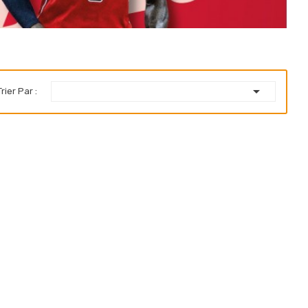

Trier Par :