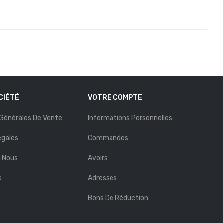
CIÉTÉ
VOTRE COMPTE
 Générales De Vente
Informations Personnelles
égales
Commandes
-Nous
Avoirs
e
Adresses
Bons De Réduction