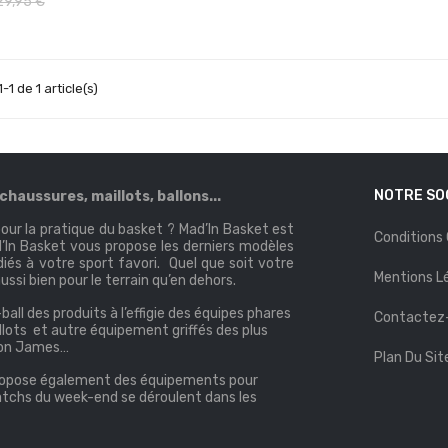
29,95 €
-1 de 1 article(s)
NOTRE SO
haussures, maillots, ballons...
ur la pratique du basket ? Mad’In Basket est
Conditions
ad’In Basket vous propose les derniers modèles
iés à votre sport favori. Quel que soit votre
Mentions L
aussi bien pour le terrain qu’en dehors.
ll des produits à l’effigie des équipes phares
Contactez
llots et autre équipement griffés des plus
bron James…
Plan Du Sit
 propose également des équipements pour
 matchs du week-end se déroulent dans les