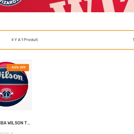
Il Y A 1 Produit.
-50% OFF
BALLON NBA WILSON TEAM...
R AU PANIER