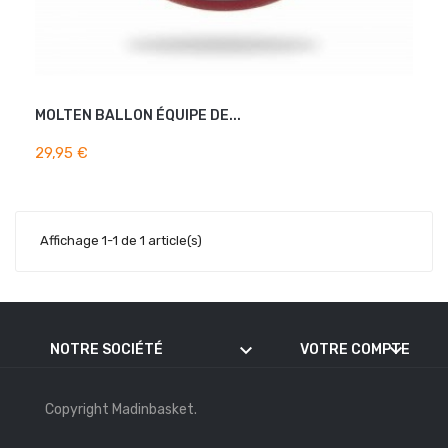
MOLTEN BALLON ÉQUIPE DE...
AJOUTER AU PANIER
29,95 €
Affichage 1-1 de 1 article(s)
keyboard_arrow_down
keyboard_arrow_down
NOTRE SOCIÉTÉ
VOTRE COMPTE
Copyright Madinbasket.