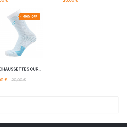
00 €
20,00 €
-50% OFF
UA CHAUSSETTES CURRY...
AJOUTER AU PANIER
00 €
20,00 €