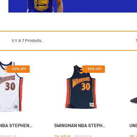
Il Y A 7 Produits.
-50% OFF
-30% OFF
MAILLOT NBA STEPHEN CURRY...
SWINGMAN NBA STEPHEN CURRY...
ER AU PANIER
AJOUTER AU PANIER