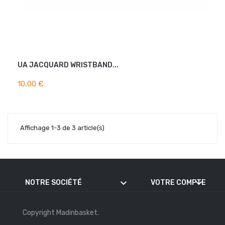
UA JACQUARD WRISTBAND...
AJOUTER AU PANIER
10,00 €
Affichage 1-3 de 3 article(s)
keyboard_arrow_down
keyboard_arrow_down
NOTRE SOCIÉTÉ
VOTRE COMPTE
Copyright Madinbasket.