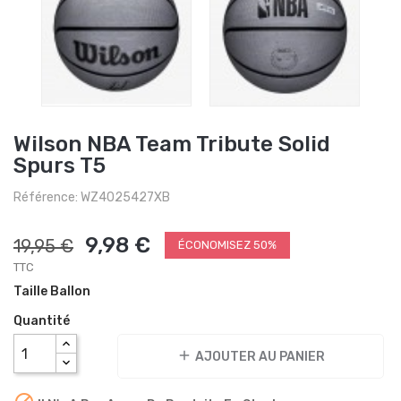
Wilson NBA Team Tribute Solid
Spurs T5
Référence: WZ4025427XB
9,98 €
19,95 €
ÉCONOMISEZ 50%
TTC
Taille Ballon
Quantité
add
AJOUTER AU PANIER