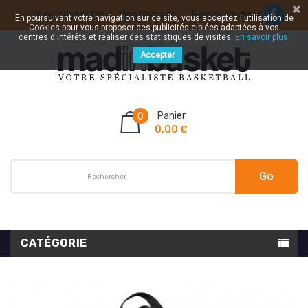
Nous contacter
Mon Compte
Rejoignez-nous
En poursuivant votre navigation sur ce site, vous acceptez l'utilisation de
Cookies pour vous proposer des publicités ciblées adaptées à vos
centres d'intérêts et réaliser des statistiques de visites.
En savoir plus.
Accepter
Panier
0
0,00 €
Go
CATÉGORIE
Prix réduit