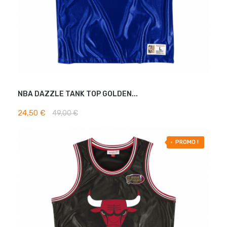
NBA DAZZLE TANK TOP GOLDEN...
AJOUTER AU PANIER
24,50 €
49,00 €
-50% OFF
PROMO !