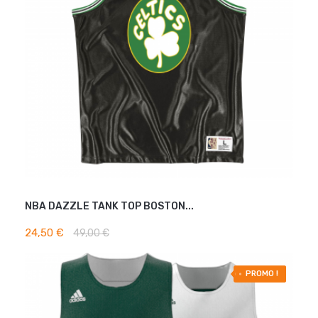
NBA DAZZLE TANK TOP BOSTON...
AJOUTER AU PANIER
24,50 €
49,00 €
-30% OFF
PROMO !