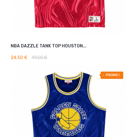
NBA DAZZLE TANK TOP HOUSTON...
AJOUTER AU PANIER
24,50 €
49,00 €
-50% OFF
PROMO !