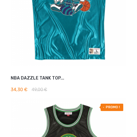
NBA DAZZLE TANK TOP...
AJOUTER AU PANIER
34,30 €
49,00 €
-50% OFF
PROMO !