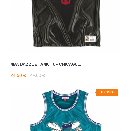
NBA DAZZLE TANK TOP CHICAGO...
AJOUTER AU PANIER
24,50 €
49,00 €
-30% OFF
PROMO !