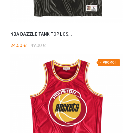
NBA DAZZLE TANK TOP LOS...
AJOUTER AU PANIER
24,50 €
49,00 €
-50% OFF
PROMO !