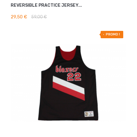
REVERSIBLE PRACTICE JERSEY...
AJOUTER AU PANIER
29,50 €
59,00 €
-50% OFF
PROMO !