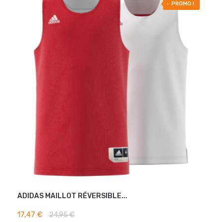
-30% OFF
PROMO !
ADIDAS MAILLOT RÉVERSIBLE...
AJOUTER AU PANIER
17,47 €
24,95 €