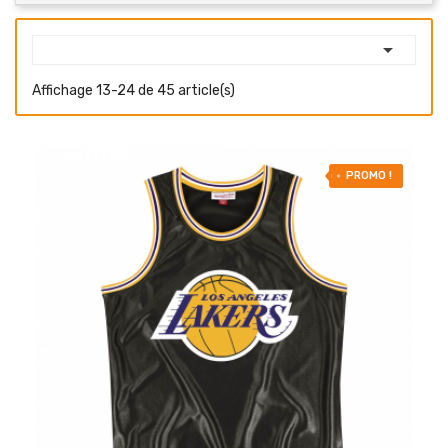

Affichage 13-24 de 45 article(s)
-50% OFF
PROMO !