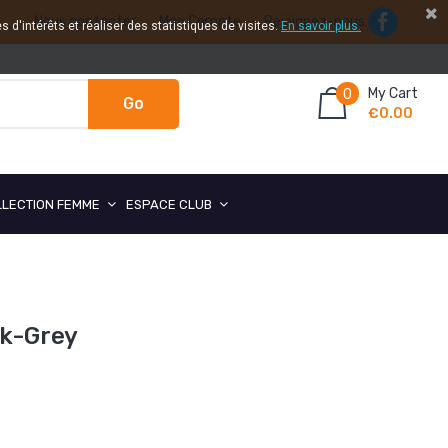
Nous contacter
Mon Compte
Rejoignez-nous
 d'intérêts et réaliser des statistiques de visites.
En savoir plus.
My Cart
0
Go
€0.00
LLECTION FEMME
ESPACE CLUB
ck-Grey