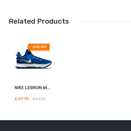
Related Products
-50% OFF
ADD TO
NIKE LEBRON WITNESS 5 BLEU
BASKET
€49.98
€99.95