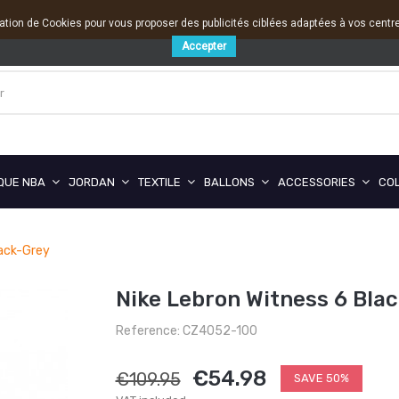
sation de Cookies pour vous proposer des publicités ciblées adaptées à vos centres
Accepter
QUE NBA
JORDAN
TEXTILE
BALLONS
ACCESSORIES
CO
lack-Grey
Nike Lebron Witness 6 Bla
Reference: CZ4052-100
€54.98
€109.95
SAVE 50%