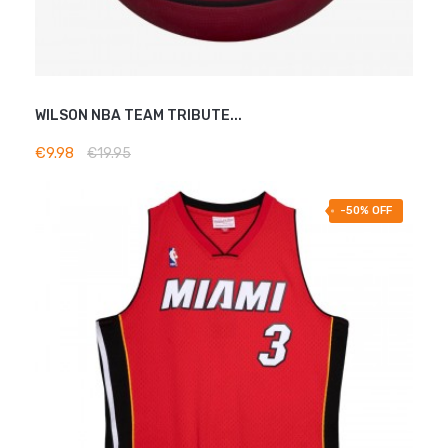
WILSON NBA TEAM TRIBUTE...
ADD TO BASKET
€9.98
€19.95
-50% OFF