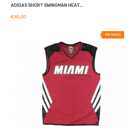
ADIDAS SHORT SWINGMAN HEAT...
ADD TO BASKET
€45.00
-30% OFF
ON SALE!