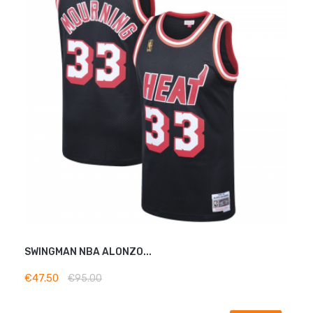
SWINGMAN NBA ALONZO...
ADD TO BASKET
€47.50
€95.00