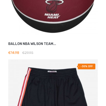
BALLON NBA WILSON TEAM...
ADD TO BASKET
€14.98
€29.95
-30% OFF