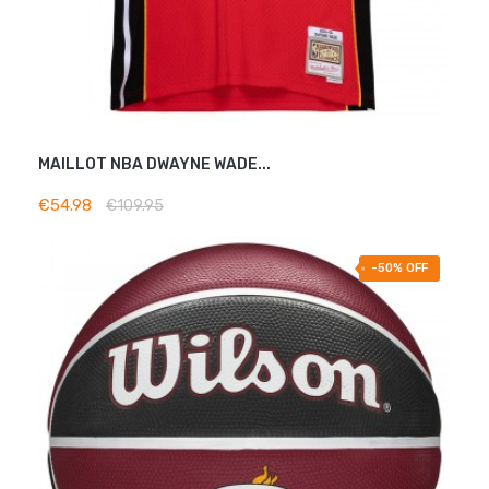
MAILLOT NBA DWAYNE WADE...
ADD TO BASKET
€54.98
€109.95
-50% OFF