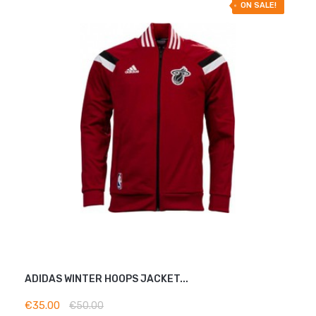
-30% OFF
ON SALE!
ADIDAS WINTER HOOPS JACKET...
ADD TO BASKET
€35.00
€50.00