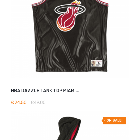
NBA DAZZLE TANK TOP MIAMI...
ADD TO BASKET
€24.50
€49.00
-50% OFF
ON SALE!