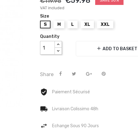
€59.98
€119.95
SAVE 50%
VAT included
Size
S
M
L
XL
XXL
Quantity
add
ADD TO BASKET
Share
Paiement Sécurisé
Livraison Colissimo 48h
Echange Sous 90 Jours