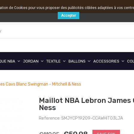
sation de Cookies pour vous proposer des publicités ciblées adaptées à vos centres
Accepter
QUE NBA
JORDAN
TEXTILE
BALLONS
ACCESSORIES
CO
es Cavs Blanc Swingman - Mitchell & Ness
Maillot NBA Lebron James 
Ness
Reference: SMJYCP19209-CCAWHIT03LJA