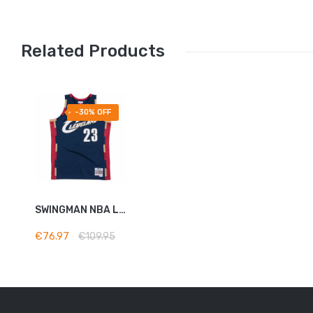
Related Products
-30% OFF
ADD TO
SWINGMAN NBA LEBRON JAMES...
BASKET
€76.97
€109.95