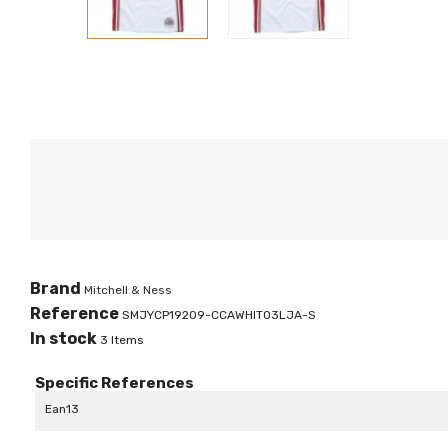
Brand
Mitchell & Ness
Reference
SMJYCP19209-CCAWHIT03LJA-S
In stock
3 Items
Specific References
Ean13