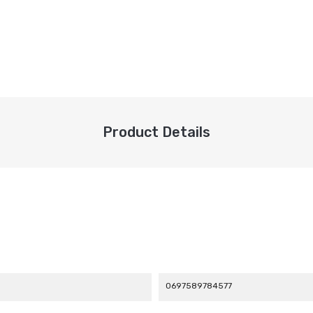
Product Details
0697589784577