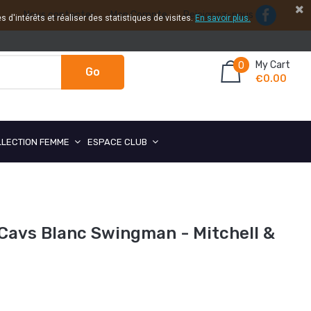
Nous contacter
Mon Compte
Rejoignez-nous
 d'intérêts et réaliser des statistiques de visites.
En savoir plus.
My Cart
0
Go
€0.00
LLECTION FEMME
ESPACE CLUB
Cavs Blanc Swingman - Mitchell &