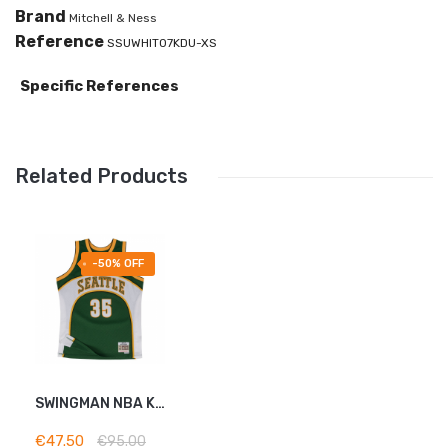
Brand
Mitchell & Ness
Reference
SSUWHIT07KDU-XS
Specific References
Related Products
-50% OFF
SWINGMAN NBA KEVIN DURANT...
ADD TO BASKET
€47.50
€95.00