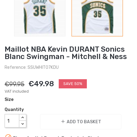
Maillot NBA Kevin DURANT Sonics
Blanc Swingman - Mitchell & Ness
Reference: SSUWHIT07KDU
€49.98
€99.95
SAVE 50%
VAT included
Size
Quantity
add
ADD TO BASKET