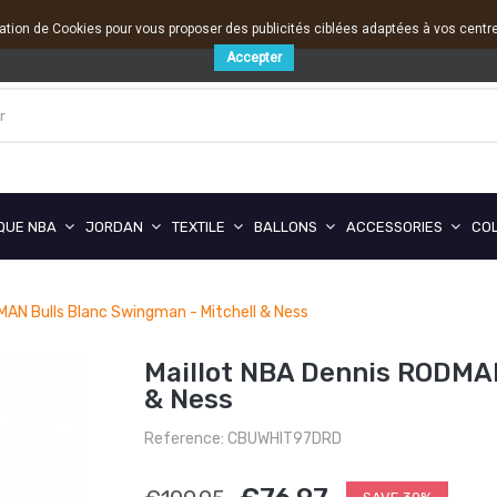
sation de Cookies pour vous proposer des publicités ciblées adaptées à vos centres
Accepter
QUE NBA
JORDAN
TEXTILE
BALLONS
ACCESSORIES
CO
MAN Bulls Blanc Swingman - Mitchell & Ness
Maillot NBA Dennis RODMAN
& Ness
Reference: CBUWHIT97DRD