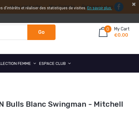
Nous contacter
Mon Compte
Rejoignez-nous
 d'intérêts et réaliser des statistiques de visites.
En savoir plus.
My Cart
0
Go
€0.00
LLECTION FEMME
ESPACE CLUB
 Bulls Blanc Swingman - Mitchell