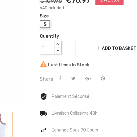
€76.97
€109.95
SAVE 30%
VAT included
Size
S
Quantity
add
ADD TO BASKET

Last Items In Stock
Share
Paiement Sécurisé
Livraison Colissimo 48h
Echange Sous 90 Jours