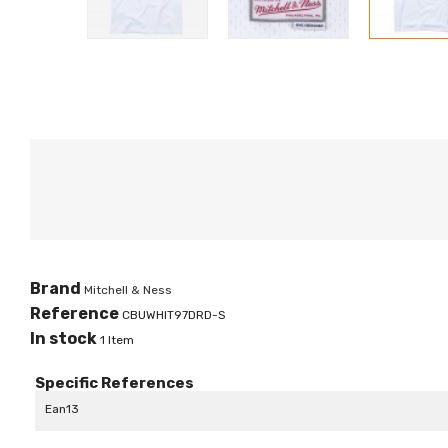
Brand
Mitchell & Ness
Reference
CBUWHIT97DRD-S
In stock
1 Item
Specific References
Ean13