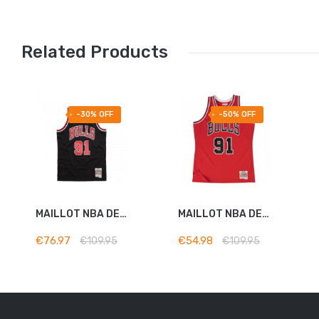
Related Products
-30% OFF
-50% OFF
MAILLOT NBA DENNIS RODMAN...
MAILLOT NBA DENNIS RODMAN...
ADD TO BASKET
ADD TO BASKET
€76.97
€54.98
€109.95
€109.95