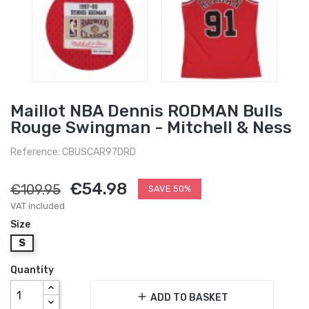
Maillot NBA Dennis RODMAN Bulls
Rouge Swingman - Mitchell & Ness
Reference: CBUSCAR97DRD
€54.98
€109.95
SAVE 50%
VAT included
Size
S
Quantity
add
ADD TO BASKET