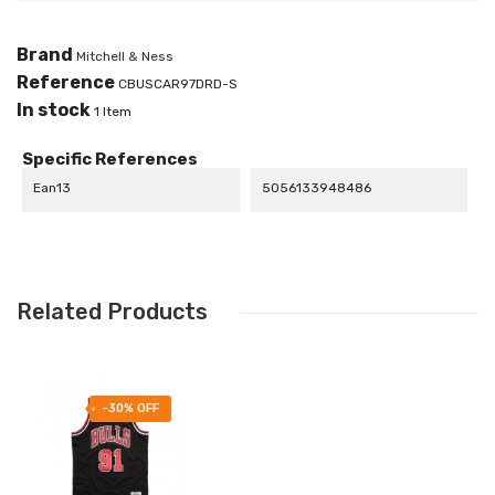
Brand
Mitchell & Ness
Reference
CBUSCAR97DRD-S
In stock
1 Item
Specific References
Ean13
5056133948486
Related Products
-30% OFF