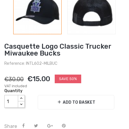
Casquette Logo Classic Trucker
Miwaukee Bucks
Reference: INTL602-MILBUC
€15.00
€30.00
SAVE 50%
VAT included
Quantity
add
ADD TO BASKET
Share